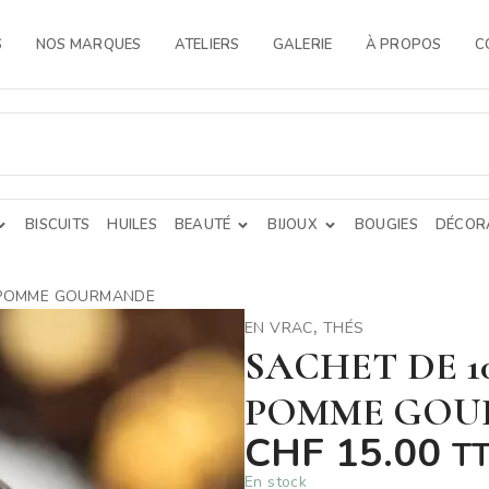
S
NOS MARQUES
ATELIERS
GALERIE
À PROPOS
C
BISCUITS
HUILES
BEAUTÉ
BIJOUX
BOUGIES
DÉCORA
O POMME GOURMANDE
,
EN VRAC
THÉS
SACHET DE 1
POMME GOU
CHF
15.00
T
En stock