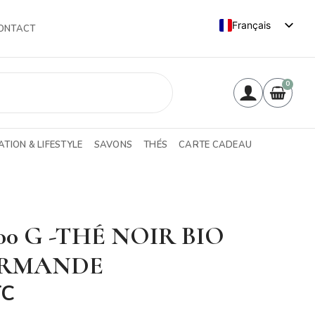
Français
ONTACT
English (UK)
0
TION & LIFESTYLE
SAVONS
THÉS
CARTE CADEAU
00 G -THÉ NOIR BIO
RMANDE
TC