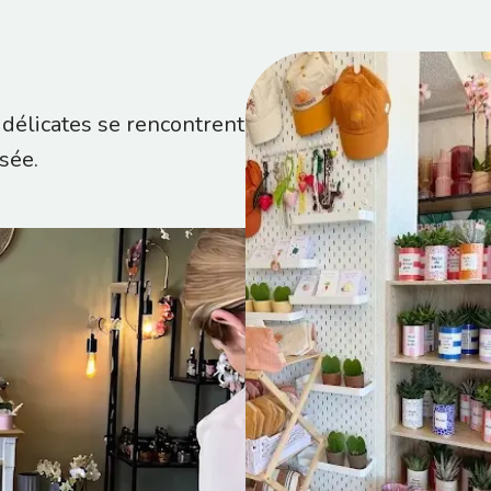
 délicates se rencontrent
sée.