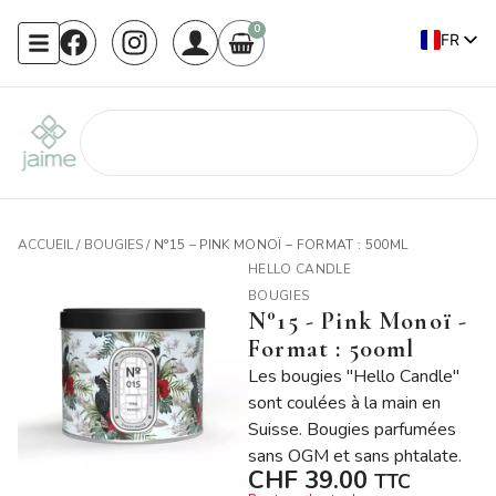
0
FR
EN
ACCUEIL
/
BOUGIES
/ N°15 – PINK MONOÏ – FORMAT : 500ML
HELLO CANDLE
BOUGIES
N°15 - Pink Monoï -
Format : 500ml
Les bougies "Hello Candle"
sont coulées à la main en
Suisse. Bougies parfumées
sans OGM et sans phtalate.
CHF
39.00
TTC